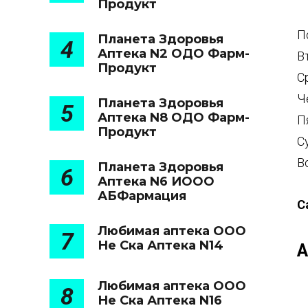
Продукт
П
Планета Здоровья
4
Аптека N2 ОДО Фарм-
В
Продукт
С
Ч
Планета Здоровья
5
Аптека N8 ОДО Фарм-
П
Продукт
С
В
Планета Здоровья
6
Аптека N6 ИООО
АБФармация
С
Любимая аптека ООО
7
Не Ска Аптека N14
А
Любимая аптека ООО
8
Не Ска Аптека N16