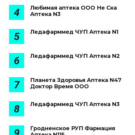
Любимая аптека ООО Не Ска
4
Аптека N3
Ледафарммед ЧУП Аптека N1
5
Ледафарммед ЧУП Аптека N2
6
Планета Здоровья Аптека N47
7
Доктор Время ООО
Ледафарммед ЧУП Аптека N3
8
Гродненское РУП Фармация
9
Аптека N115