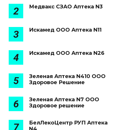
Медвакс СЗАО Аптека N3
2
Искамед ООО Аптека N11
3
Искамед ООО Аптека N26
4
Зеленая Аптека N410 ООО
5
Здоровое Решение
Зеленая Аптека N7 ООО
6
Здоровое решение
БелЛекоЦентр РУП Аптека
7
N4