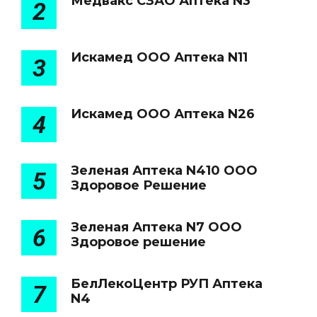
Медвакс СЗАО Аптека N3
2
Искамед ООО Аптека N11
3
Искамед ООО Аптека N26
4
Зеленая Аптека N410 ООО
5
Здоровое Решение
Зеленая Аптека N7 ООО
6
Здоровое решение
БелЛекоЦентр РУП Аптека
7
N4