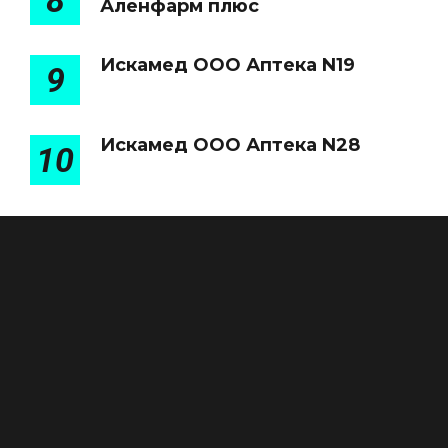
8
Аленфарм плюс
Искамед ООО Аптека N19
9
Искамед ООО Аптека N28
10