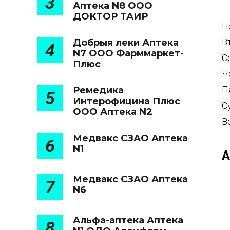
3
Аптека N8 ООО
ДОКТОР ТАИР
П
В
Добрыя леки Аптека
4
N7 ООО Фарммаркет-
С
Плюс
Ч
П
Ремедика
5
Интерофицина Плюс
С
ООО Аптека N2
В
Медвакс СЗАО Аптека
6
N1
А
Медвакс СЗАО Аптека
7
N6
Альфа-аптека Аптека
8