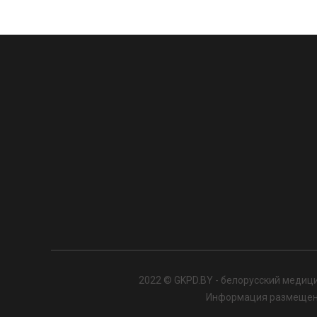
2022 © GKPD.BY - белорусский медици
Информация размещенна