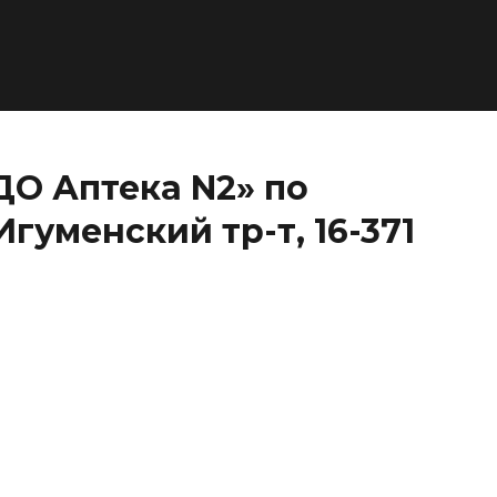
О Аптека N2» по
гуменский тр-т, 16-371