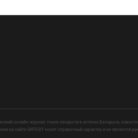
нский онлайн-журнал: поиск лекарств в аптеках Беларуси, новост
я на сайте GKPD.BY носит справочный характер и не является ру