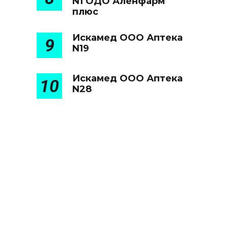
N1 ОДО Аленфарм
плюс
Искамед ООО Аптека
9
N19
Искамед ООО Аптека
10
N28