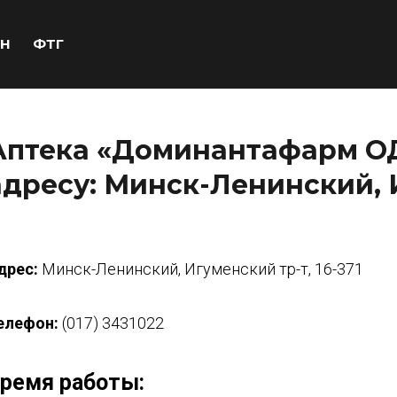
Н
ФТГ
Аптека «Доминантафарм ОД
адресу: Минск-Ленинский, И
дрес:
Минск-Ленинский, Игуменский тр-т, 16-371
елефон:
(017) 3431022
ремя работы: