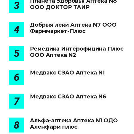
Планета Здоровья Аптека N8
3
ООО ДОКТОР ТАИР
Добрыя леки Аптека N7 ООО
4
Фарммаркет-Плюс
Ремедика Интерофицина Плюс
5
ООО Аптека N2
Медвакс СЗАО Аптека N1
6
Медвакс СЗАО Аптека N6
7
Альфа-аптека Аптека N1 ОДО
8
Аленфарм плюс