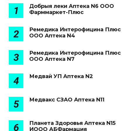
Добрыя леки Аптека N6 ООО
1
Фарммаркет-Плюс
Ремедика Интерофицина Плюс
2
ООО Аптека N4
Ремедика Интерофицина Плюс
3
ООО Аптека N7
Медвай УП Аптека N2
4
Медвакс СЗАО Аптека N11
5
Планета Здоровья Аптека N15
6
ИООО АБФармация