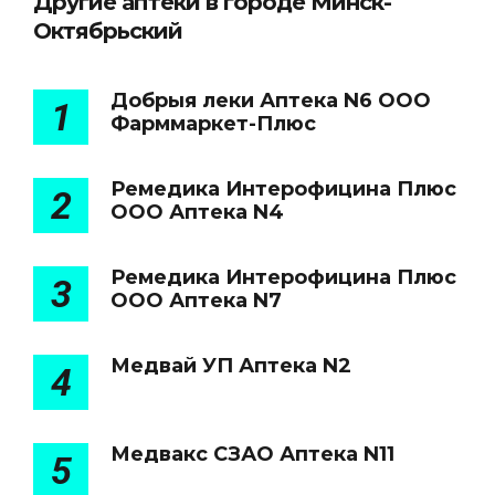
Другие аптеки в городе Минск-
Октябрьский
Добрыя леки Аптека N6 ООО
1
Фарммаркет-Плюс
Ремедика Интерофицина Плюс
2
ООО Аптека N4
Ремедика Интерофицина Плюс
3
ООО Аптека N7
Медвай УП Аптека N2
4
Медвакс СЗАО Аптека N11
5