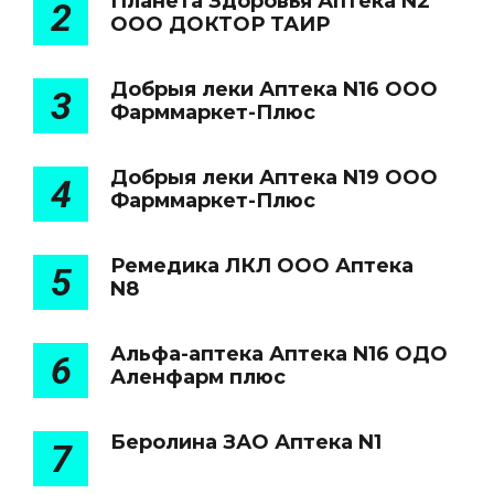
Планета Здоровья Аптека N2
2
ООО ДОКТОР ТАИР
Добрыя леки Аптека N16 ООО
3
Фарммаркет-Плюс
Добрыя леки Аптека N19 ООО
4
Фарммаркет-Плюс
Ремедика ЛКЛ ООО Аптека
5
N8
Альфа-аптека Аптека N16 ОДО
6
Аленфарм плюс
Беролина ЗАО Аптека N1
7