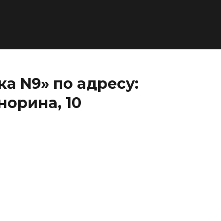
а N9» по адресу:
норина, 10