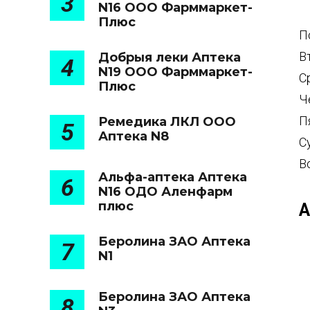
3
N16 ООО Фарммаркет-
Плюс
П
В
Добрыя леки Аптека
4
N19 ООО Фарммаркет-
С
Плюс
Ч
П
Ремедика ЛКЛ ООО
5
Аптека N8
С
В
Альфа-аптека Аптека
6
N16 ОДО Аленфарм
плюс
А
Беролина ЗАО Аптека
7
N1
Беролина ЗАО Аптека
8