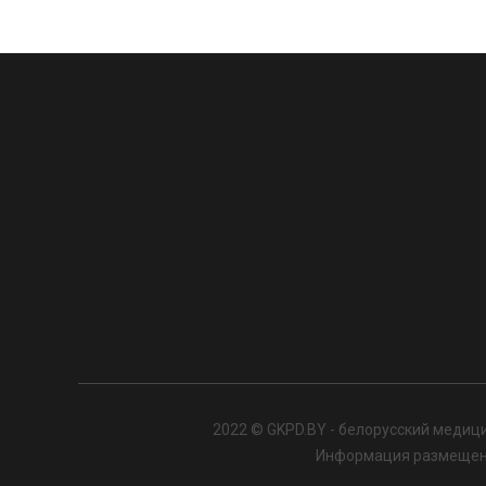
2022 © GKPD.BY - белорусский медици
Информация размещенна