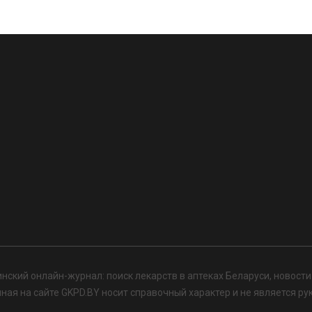
нский онлайн-журнал: поиск лекарств в аптеках Беларуси, новост
я на сайте GKPD.BY носит справочный характер и не является ру