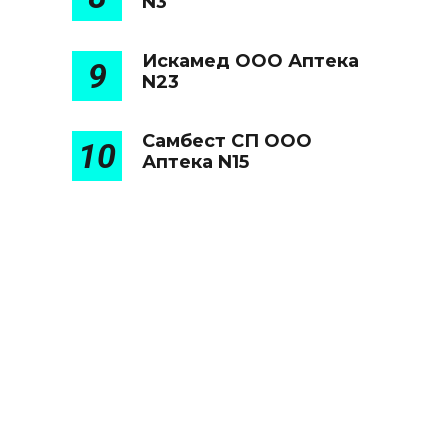
N3
Искамед ООО Аптека
9
N23
Самбест СП ООО
10
Аптека N15