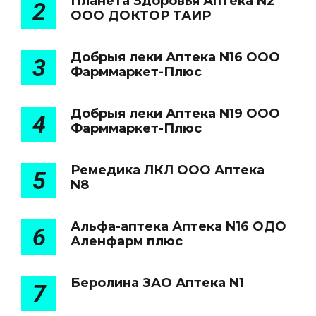
Планета Здоровья Аптека N2
2
ООО ДОКТОР ТАИР
Добрыя леки Аптека N16 ООО
3
Фарммаркет-Плюс
Добрыя леки Аптека N19 ООО
4
Фарммаркет-Плюс
Ремедика ЛКЛ ООО Аптека
5
N8
Альфа-аптека Аптека N16 ОДО
6
Аленфарм плюс
Беролина ЗАО Аптека N1
7