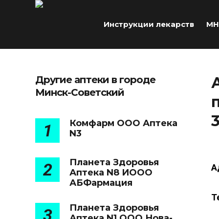
Инструкции лекарств
МН
Другие аптеки в городе
Минск-Советский
3
Комфарм ООО Аптека
1
N3
Планета Здоровья
2
А
Аптека N8 ИООО
АБФармация
Т
Планета Здоровья
3
Аптека N1 ООО Нова-