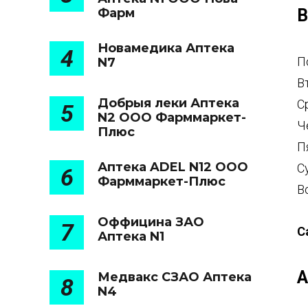
Фарм
В
Новамедика Аптека
4
П
N7
В
Добрыя леки Аптека
С
5
N2 ООО Фарммаркет-
Ч
Плюс
П
Аптека ADEL N12 ООО
С
6
Фарммаркет-Плюс
В
Оффицина ЗАО
7
С
Аптека N1
А
Медвакс СЗАО Аптека
8
N4