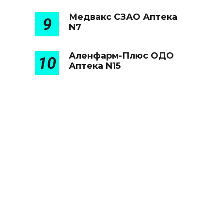
Медвакс СЗАО Аптека
9
N7
Аленфарм-Плюс ОДО
10
Аптека N15