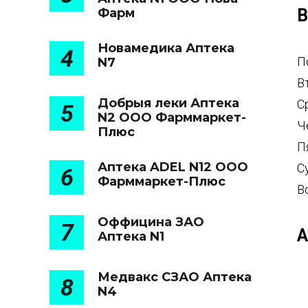
Фарм
В
Новамедика Аптека
4
П
N7
В
Добрыя леки Аптека
С
5
N2 ООО Фарммаркет-
Ч
Плюс
П
Аптека ADEL N12 ООО
С
6
Фарммаркет-Плюс
В
Оффицина ЗАО
7
А
Аптека N1
Медвакс СЗАО Аптека
8
N4