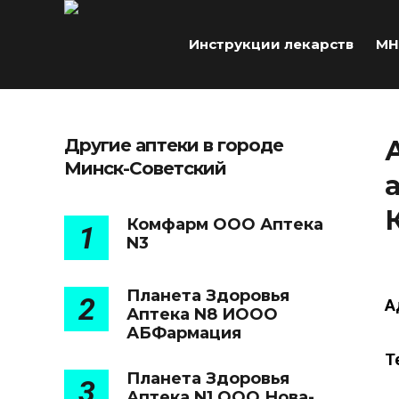
Инструкции лекарств
МН
Другие аптеки в городе
Минск-Советский
Комфарм ООО Аптека
1
N3
Планета Здоровья
2
А
Аптека N8 ИООО
АБФармация
Т
Планета Здоровья
3
Аптека N1 ООО Нова-