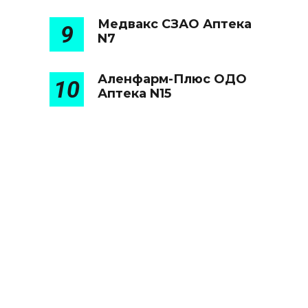
Медвакс СЗАО Аптека
9
N7
Аленфарм-Плюс ОДО
10
Аптека N15