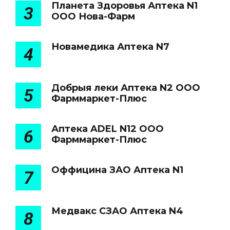
Планета Здоровья Аптека N1
3
ООО Нова-Фарм
Новамедика Аптека N7
4
Добрыя леки Аптека N2 ООО
5
Фарммаркет-Плюс
Аптека ADEL N12 ООО
6
Фарммаркет-Плюс
Оффицина ЗАО Аптека N1
7
Медвакс СЗАО Аптека N4
8