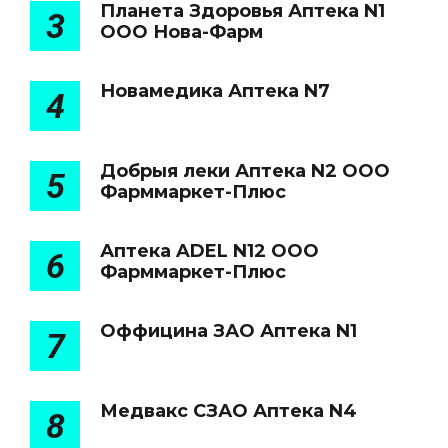
Планета Здоровья Аптека N1
3
ООО Нова-Фарм
Новамедика Аптека N7
4
Добрыя леки Аптека N2 ООО
5
Фарммаркет-Плюс
Аптека ADEL N12 ООО
6
Фарммаркет-Плюс
Оффицина ЗАО Аптека N1
7
Медвакс СЗАО Аптека N4
8