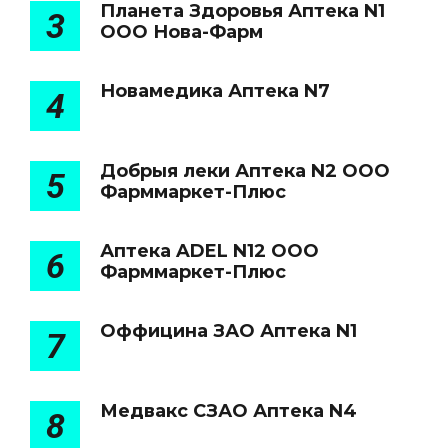
Планета Здоровья Аптека N1
3
ООО Нова-Фарм
Новамедика Аптека N7
4
Добрыя леки Аптека N2 ООО
5
Фарммаркет-Плюс
Аптека ADEL N12 ООО
6
Фарммаркет-Плюс
Оффицина ЗАО Аптека N1
7
Медвакс СЗАО Аптека N4
8