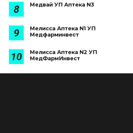
Медвай УП Аптека N3
8
Мелисса Аптека N1 УП
9
Медфарминвест
Мелисса Аптека N2 УП
10
МедФармИнвест