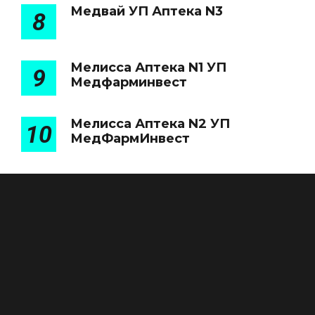
Медвай УП Аптека N3
8
Мелисса Аптека N1 УП
9
Медфарминвест
Мелисса Аптека N2 УП
10
МедФармИнвест