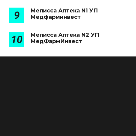
Мелисса Аптека N1 УП
9
Медфарминвест
Мелисса Аптека N2 УП
10
МедФармИнвест