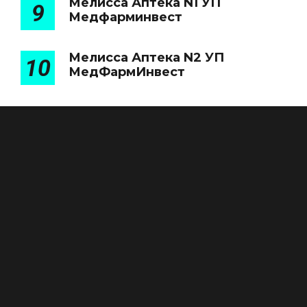
Мелисса Аптека N1 УП
9
Медфарминвест
Мелисса Аптека N2 УП
10
МедФармИнвест