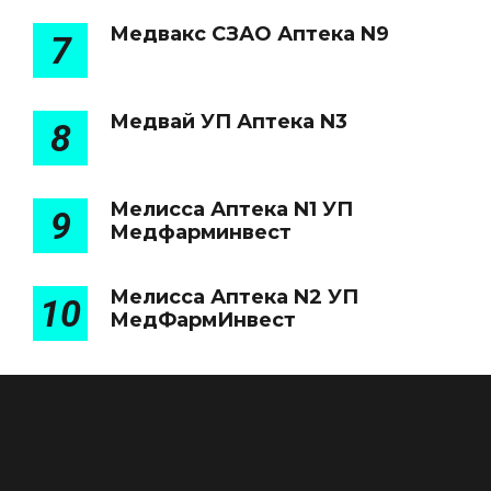
Медвакс СЗАО Аптека N9
7
Медвай УП Аптека N3
8
Мелисса Аптека N1 УП
9
Медфарминвест
Мелисса Аптека N2 УП
10
МедФармИнвест