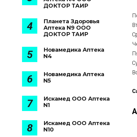
ДОКТОР ТАИР
П
Планета Здоровья
4
В
Аптека N9 ООО
ДОКТОР ТАИР
С
Ч
Новамедика Аптека
5
П
N4
С
В
Новамедика Аптека
6
N5
С
Искамед ООО Аптека
7
N1
А
Искамед ООО Аптека
8
N10