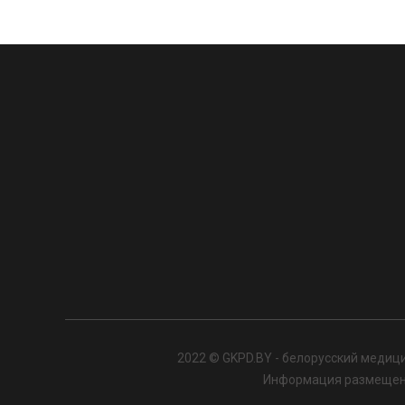
2022 © GKPD.BY - белорусский медици
Информация размещенна