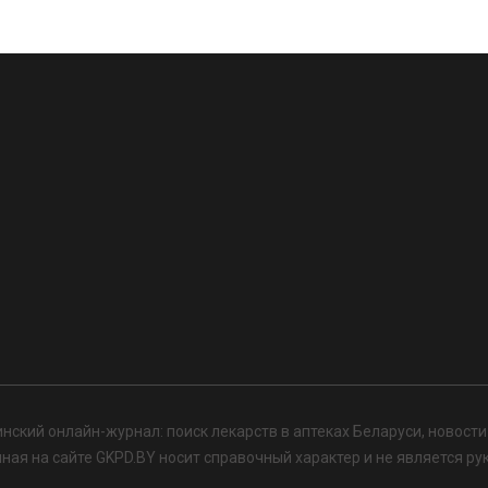
нский онлайн-журнал: поиск лекарств в аптеках Беларуси, новост
я на сайте GKPD.BY носит справочный характер и не является ру