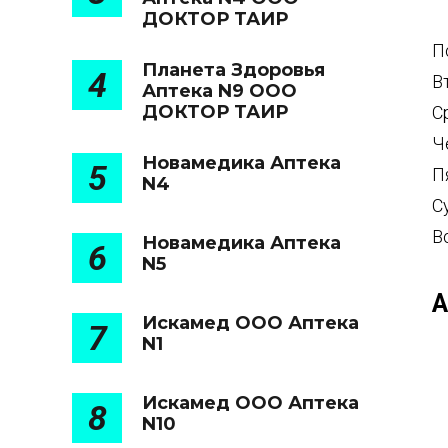
ДОКТОР ТАИР
П
Планета Здоровья
4
В
Аптека N9 ООО
ДОКТОР ТАИР
С
Ч
Новамедика Аптека
5
П
N4
С
В
Новамедика Аптека
6
N5
А
Искамед ООО Аптека
7
N1
Искамед ООО Аптека
8
N10