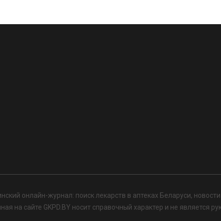
нский онлайн-журнал: поиск лекарств в аптеках Беларуси, новост
я на сайте GKPD.BY носит справочный характер и не является ру