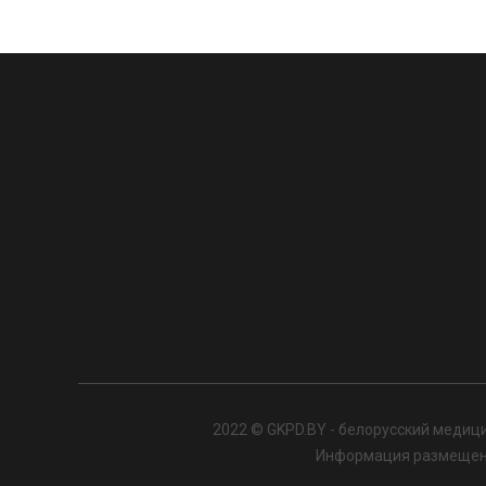
2022 © GKPD.BY - белорусский медици
Информация размещенна