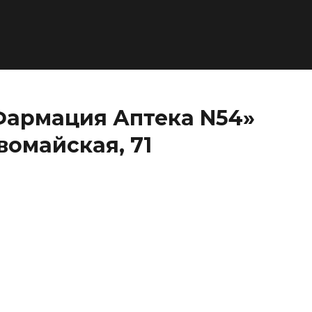
Фармация Аптека N54»
вомайская, 71