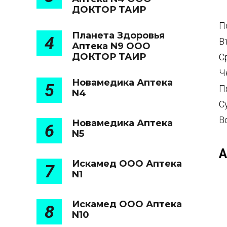
ДОКТОР ТАИР
П
Планета Здоровья
4
В
Аптека N9 ООО
ДОКТОР ТАИР
С
Ч
Новамедика Аптека
5
П
N4
С
В
Новамедика Аптека
6
N5
А
Искамед ООО Аптека
7
N1
Искамед ООО Аптека
8
N10