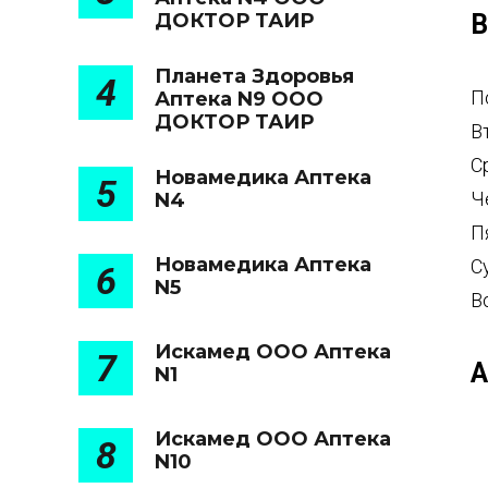
ДОКТОР ТАИР
В
Планета Здоровья
4
П
Аптека N9 ООО
ДОКТОР ТАИР
В
С
Новамедика Аптека
5
Ч
N4
П
Новамедика Аптека
С
6
N5
В
Искамед ООО Аптека
7
А
N1
Искамед ООО Аптека
8
N10