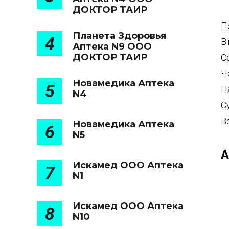
ДОКТОР ТАИР
П
Планета Здоровья
4
В
Аптека N9 ООО
ДОКТОР ТАИР
С
Ч
Новамедика Аптека
5
П
N4
С
В
Новамедика Аптека
6
N5
А
Искамед ООО Аптека
7
N1
Искамед ООО Аптека
8
N10