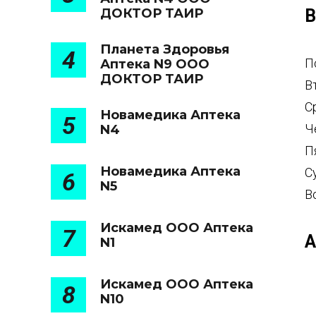
ДОКТОР ТАИР
В
Планета Здоровья
4
П
Аптека N9 ООО
ДОКТОР ТАИР
В
С
Новамедика Аптека
5
Ч
N4
П
Новамедика Аптека
С
6
N5
В
Искамед ООО Аптека
7
А
N1
Искамед ООО Аптека
8
N10