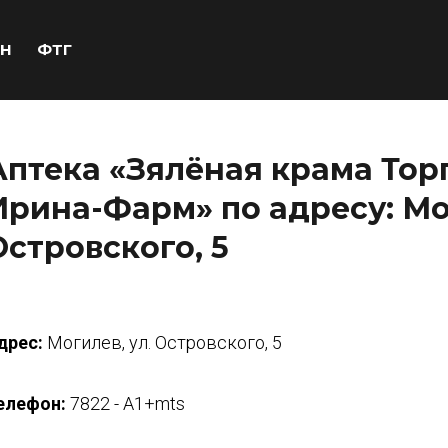
Н
ФТГ
Аптека «Зялёная крама Тор
Ирина-Фарм» по адресу: Мог
Островского, 5
дрес:
Могилев, ул. Островского, 5
елефон:
7822 - А1+mts