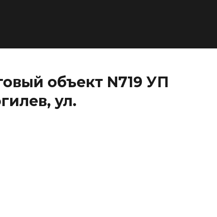
говый объект N719 УП
илев, ул.