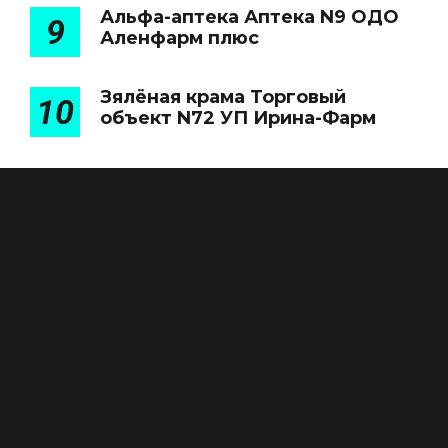
Альфа-аптека Аптека N9 ОДО
9
Аленфарм плюс
Зялёная крама Торговый
10
объект N72 УП Ирина-Фарм