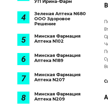
УП Ирина-Фарм
В
Зеленая Аптека N680
4
ООО Здоровое
П
Решение
В
Минская Фармация
С
5
Аптека N102
Ч
П
Минская Фармация
6
С
Аптека N189
В
Минская Фармация
7
Аптека N207
С
Минская Фармация
8
А
Аптека N209