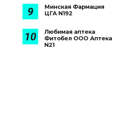
Минская Фармация
9
ЦГА N192
Любимая аптека
10
Фитобел ООО Аптека
N21