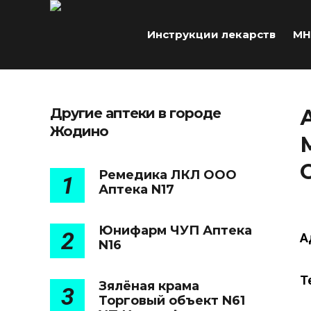
Инструкции лекарств
МН
Другие аптеки в городе
Жодино
Ремедика ЛКЛ ООО
1
Аптека N17
Юнифарм ЧУП Аптека
2
А
N16
Т
Зялёная крама
3
Торговый объект N61