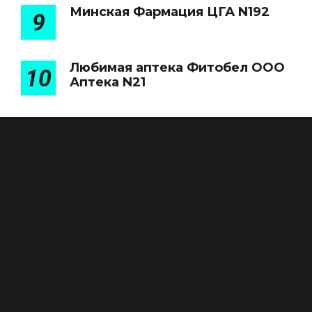
Минская Фармация ЦГА N192
9
Любимая аптека Фитобел ООО
10
Аптека N21