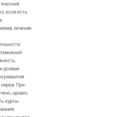
гический
о, если есть
а
изма, лечение
ельности.
возможной
жность.
и дозами
и развития
 нерва. При
чено, однако
ть курсы
ования.