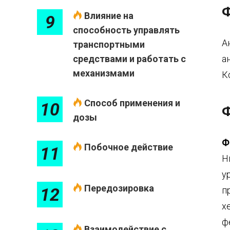
Ф
Влияние на
9
способность управлять
А
транспортными
средствами и работать с
а
механизмами
К
Способ применения и
10
Ф
дозы
Ф
Побочное действие
11
Н
у
Передозировка
12
п
х
ф
Взаимодействие с