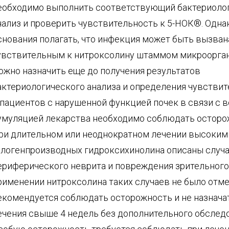
еобходимо выполнить соответствующий бактериоло
нализ и проверить чувствительность к 5-НОК®. Однак
снования полагать, что инфекция может быть вызван
увствительным к нитроксолину штаммом микроорган
ожно назначить еще до получения результатов
актериологического анализа и определения чувствит
 пациентов с нарушенной функцией почек в связи с 
умуляцией лекарства необходимо соблюдать осторо
ри длительном или неоднократном лечении высоким
алогенпроизводных гидроксихинолина описаны случа
ериферического неврита и повреждения зрительного
рименении нитроксолина таких случаев не было отме
екомендуется соблюдать осторожность и не назнача
ечения свыше 4 недель без дополнительного обслед