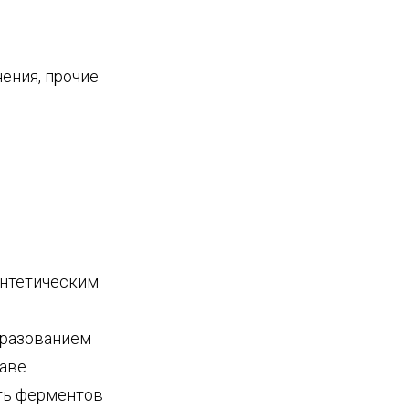
ения, прочие
интетическим
бразованием
таве
ть ферментов