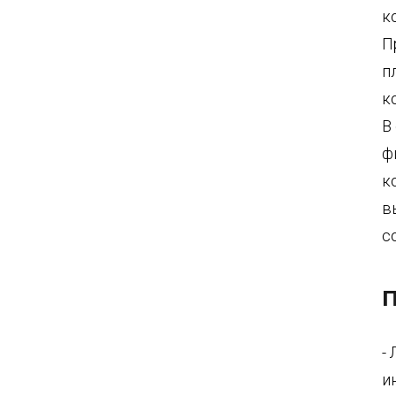
к
П
п
к
В
ф
к
в
с
П
-
и