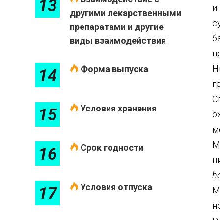
13
и
другими лекарственными
с
препаратами и другие
б
виды взаимодействия
п
Н
Форма выпуска
14
г
С
Условия хранения
15
о
м
М
Срок годности
16
н
ho
Условия отпуска
17
М
н