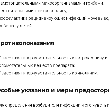
рамотрицательными микроорганизмами и грибами,
увствительными к нитроксолину;
 профилактика рецидивирующих инфекций мочевывод
собенно у детей.
ротивопоказания
 Известная гиперчувствительность к нитроксолину и
спомогательных веществ препарата;
 Известная гиперчувствительность к хинолинам.
собые указания и меры предосто
ля определения возбудителя инфекции и его чувств