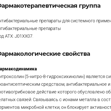
армакотерапевтическая группа
нтибактериальные препараты для системного примен
нтибактериальные препараты
од АТХ: J01XX07.
армакологические свойства
армакодинамика
итроксолин (5-нитро-8-гидроксихинолин) является с
роантисептическим средством, антибактериальное и
ротивогрибковое действие которого обусловлено о
елатных связей. Связываясь с ионами металла в сос
ерментов микробной клетки, он блокирует активнос