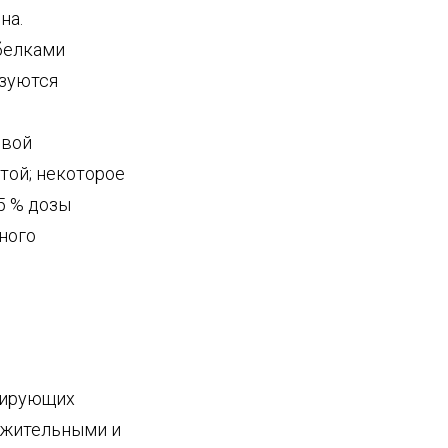
на.
белками
азуются
овой
той; некоторое
5 % дозы
ного
ивирующих
ожительными и