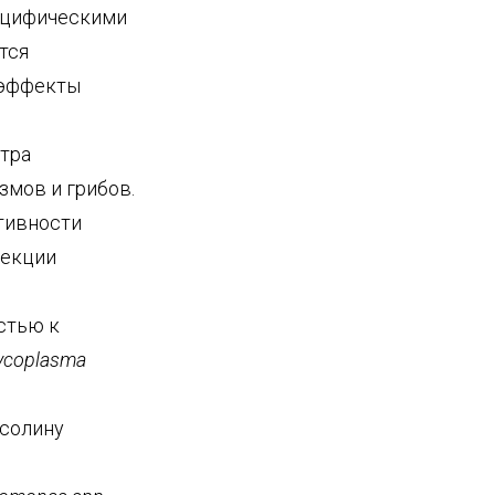
пецифическими
тся
 эффекты
тра
мов и грибов.
тивности
фекции
стью к
Mycoplasma
ксолину