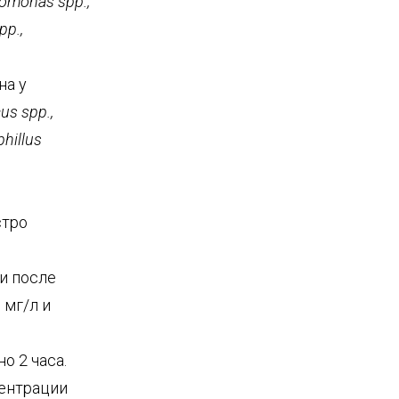
omonas spp.,
pp.,
на у
us spp.,
phillus
стро
и после
 мг/л и
о 2 часа.
центрации