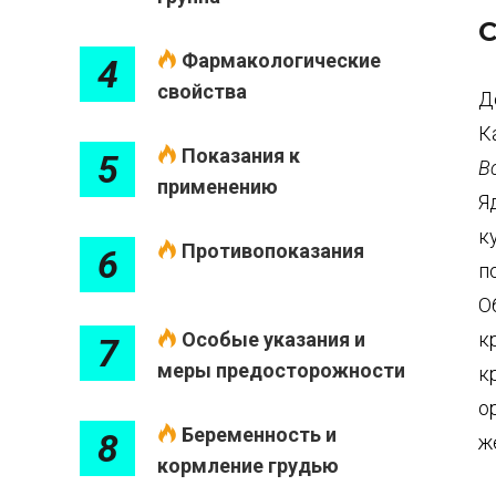
С
Фармакологические
4
свойства
Д
К
Показания к
5
В
применению
Я
к
Противопоказания
6
п
О
Особые указания и
к
7
меры предосторожности
к
о
Беременность и
8
ж
кормление грудью