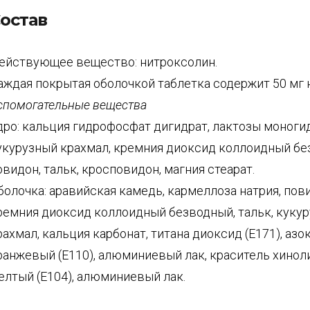
остав
ействующее вещество: нитроксолин.
аждая покрытая оболочкой таблетка содержит 50 мг 
спомогательные вещества
дро: кальция гидрофосфат дигидрат, лактозы моногид
укурузный крахмал, кремния диоксид коллоидный бе
овидон, тальк, кросповидон, магния стеарат.
болочка: аравийская камедь, кармеллоза натрия, пови
ремния диоксид коллоидный безводный, тальк, куку
рахмал, кальция карбонат, титана диоксид (Е171), аз
ранжевый (Е110), алюминиевый лак, краситель хино
елтый (Е104), алюминиевый лак.