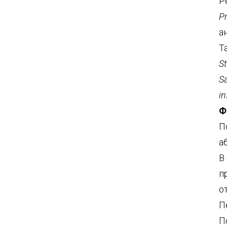
Р
Pr
а
Т
S
Sa
in
Ф
П
а
В
п
о
П
П