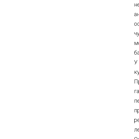
н
а
о
ч
м
б
У
к
П
г
п
п
р
л