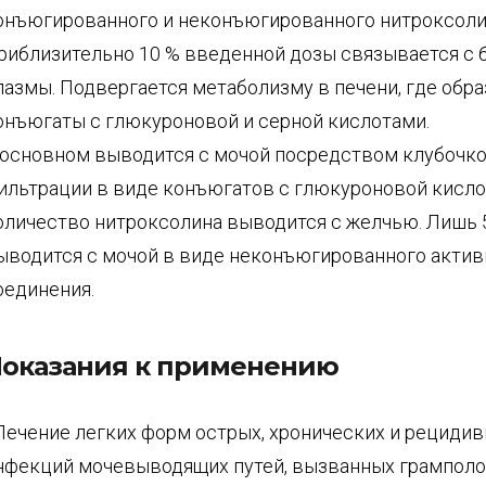
онъюгированного и неконъюгированного нитроксоли
риблизительно 10 % введенной дозы связывается с 
лазмы. Подвергается метаболизму в печени, где обр
онъюгаты с глюкуроновой и серной кислотами.
 основном выводится с мочой посредством клубочк
ильтрации в виде конъюгатов с глюкуроновой кисло
оличество нитроксолина выводится с желчью. Лишь 
ыводится с мочой в виде неконъюгированного актив
оединения.
оказания к применению
 Лечение легких форм острых, хронических и рецид
нфекций мочевыводящих путей, вызванных грампол