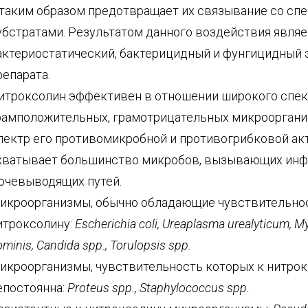
 таким образом предотвращает их связывание со с
убстратами. Результатом данного воздействия являе
актериостатический, бактерицидный и фунгицидный
репарата.
итроксолин эффективен в отношении широкого спек
рамположительных, грамотрицательных микроорганиз
пектр его противомикробной и противогрибковой ак
хватывает большинство микробов, вызывающих ин
очевыводящих путей.
икроорганизмы, обычно обладающие чувствительно
итроксолину:
Escherichia coli, Ureaplasma urealyticum, 
minis, Candida spp., Torulopsis spp.
икроорганизмы, чувствительность которых к нитро
епостоянна:
Proteus spp., Staphylococcus spp.