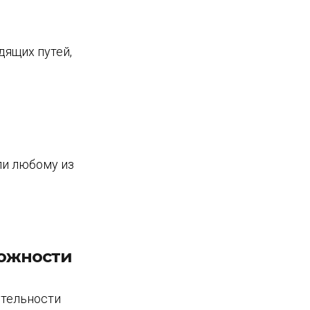
ящих путей,
ли любому из
рожности
ительности