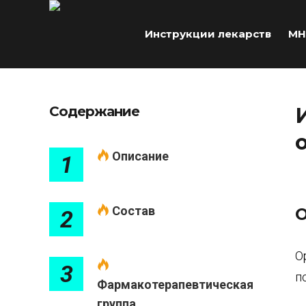
Инструкции лекарств
МН
Содержание
Описание
1
Состав
О
2
О
3
п
Фармакотерапевтическая
группа