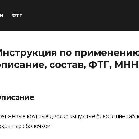
Н
ФТГ
Инструкция по применению 
описание, состав, ФТГ, МНН
писание
ранжевые круглые двояковыпуклые блестящие табл
окрытые оболочкой.