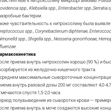
езистентные к нитроксолину микроорганизмы:
Pseud
ovidencia spp., Klebsiella spp., Enterobacter spp.,Serratia s
наэробные бактерии.
акже чувствительность к нитроксолину была выявле
treptococcus spp
., Corynebacterium diphteriae, Enteroccoc
lmonelld spp., Shigella spp., Neisseria gonorrhoeae, Hemo
fluenzae.
армакокинетика
осле приема внутрь нитроксолин хорошо (90 %) и бы
бсорбируется из желудочно-кишечного тракта.
 среднем максимальные сывороточные концентраци
риема внутрь разовой дозы 200 мг составляют 4,0-4,7
тмечаются спустя 1,5-2,0 часа.
ериод полувыведения из сыворотки крови — примерн
осле приема внутрь в моче создаются высокие кон