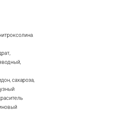
нитроксолина.
рат,
зводный,
дон, сахароза,
рузный
окраситель
линовый