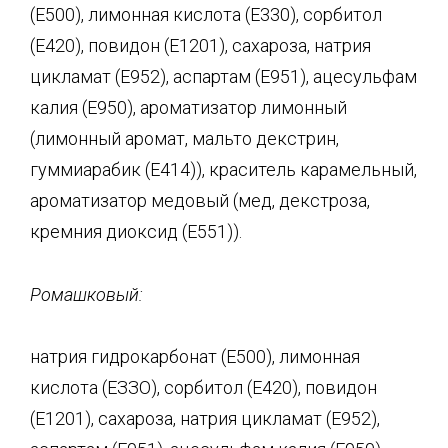
(Е500), лимонная кислота (Е330), сорбитол
(Е420), повидон (Е1201), сахароза, натрия
цикламат (Е952), аспартам (Е951), ацесульфам
калия (Е950), ароматизатор лимонный
(лимонный аромат, мальто декстрин,
гуммиарабик (Е414)), краситель карамельный,
ароматизатор медовый (мед, декстроза,
кремния диоксид (Е551)).
Ромашковый:
натрия гидрокарбонат (Е500), лимонная
кислота (ЕЗЗО), сорбитол (Е420), повидон
(Е1201), сахароза, натрия цикламат (Е952),