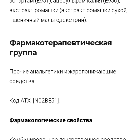
аспартам (Е951), ацесульфам калия (Е950),
экстракт ромашки (экстракт ромашки сухой,
пшеничный мальтодекстрин).
Фармакотерапевтическая
группа
Прочие анальгетики и жаропонижающие
средства.
Код ATX: [N02BE51].
Фармакологические свойства
Комбинированное лекарственное средство,