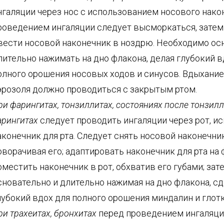
нгаляции через нос с использованием носового нако
роведением ингаляции следует высморкаться, затем
вести носовой наконечник в ноздрю. Необходимо ос
лительно нажимать на дно флакона, делая глубокий в
олного орошения носовых ходов и синусов. Вдыхани
эрозоля должно проводиться с закрытым ртом.
ри фарингитах, тонзиллитах, состояниях после тонзил
арингитах
следует проводить ингаляции через рот, и
аконечник для рта. Следует снять носовой наконечник
оворачивая его; адаптировать наконечник для рта на 
оместить наконечник в рот, обхватив его губами; зат
сновательно и длительно нажимая на дно флакона, с
лубокий вдох для полного орошения миндалин и глотк
ри трахеитах, бронхитах
перед проведением ингаляци