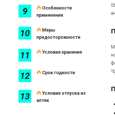
S
Особенности
9
а
применения
Меры
П
10
предосторожности
М
Условия хранения
11
н
ф
т
Срок годности
12
П
Условия отпуска из
13
аптек