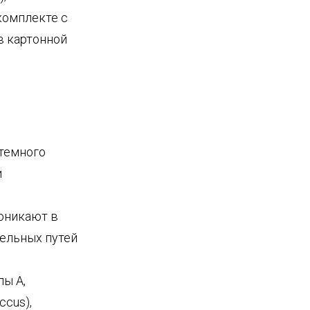
комплекте с
в картонной
стемного
и
роникают в
ельных путей
пы A,
ccus),