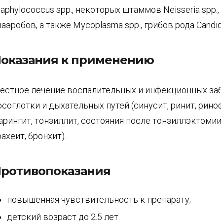
taphylococcus spp., некоторых штаммов Neisseria spp.
наэробов, а также Mycoplasma spp., грибов рода Candid
оказания к применению
естное лечение воспалительных и инфекционных за
осоглотки и дыхательных путей (синусит, ринит, рино
арингит, тонзиллит, состояния после тонзиллэктомии,
рахеит, бронхит).
ротивопоказания
повышенная чувствительность к препарату;
детский возраст до 2.5 лет.