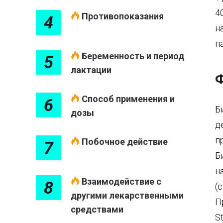
4
Противопоказания
4
н
п
Беременность и период
5
лактации
Ф
Способ применения и
6
Б
дозы
д
п
Побочное действие
7
Б
н
Взаимодействие с
8
(
другими лекарственными
П
средствами
S