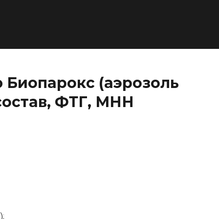
 Биопарокс (аэрозоль
состав, ФТГ, МНН
);