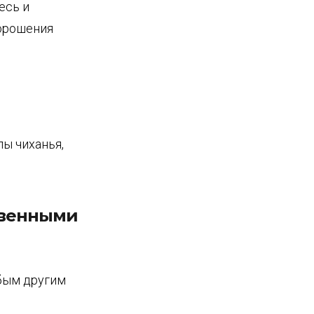
есь и
 орошения
пы чиханья,
твенными
бым другим