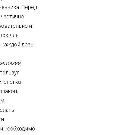
нечника. Перед
 частично
новательно и
дох для
е каждой дозы
лэктомии,
спользуя
, слегка
флакон,
ем
делать
и.
и необходимо