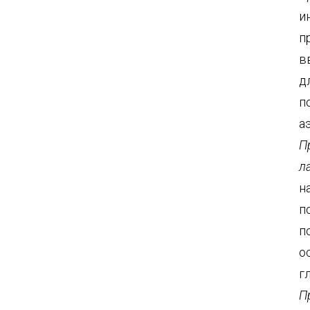
и
п
в
д
п
а
П
л
н
п
п
о
г
П