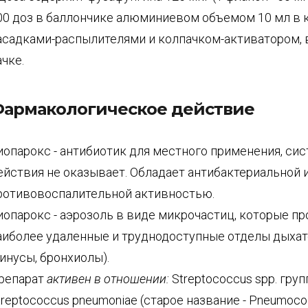
00 доз в баллончике алюминиевом объемом 10 мл в 
асадками-распылителями и колпачком-активатором, 
ачке.
армакологическое действие
иопарокс - антибиотик для местного применения, си
ействия не оказывает. Обладает антибактериальной 
ротивовоспалительной активностью.
иопарокс - аэрозоль в виде микрочастиц, которые п
аиболее удаленные и труднодоступные отделы дыхат
синусы, бронхиолы).
репарат
активен в отношении:
Streptococcus spp. груп
treptococcus pneumoniae (старое название - Pneumoco