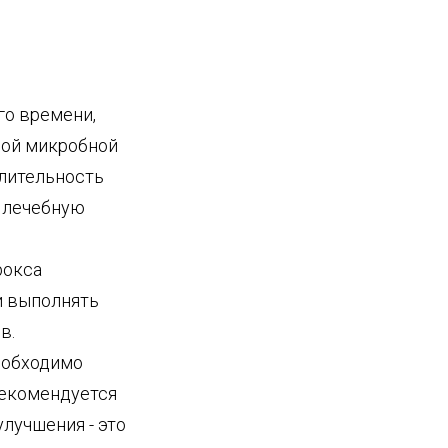
го времени,
ной микробной
лительность
е лечебную
рокса
и выполнять
в.
еобходимо
рекомендуется
лучшения - это