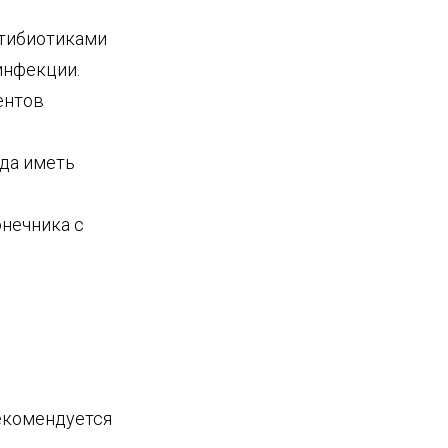
нтибиотиками
инфекции.
ентов
да иметь
нечника с
рекомендуется