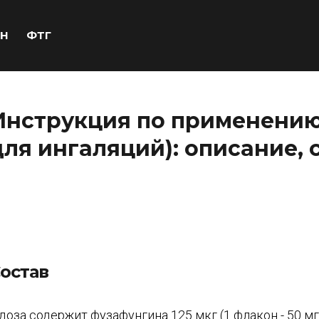
Н
ФТГ
Инструкция по применению
для ингаляций): описание, 
остав
 доза содержит фузафунгина 125 мкг (1 флакон - 50 мг