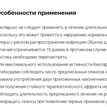
собенности применения
иопарокс не следует применять в течение длительно
оскольку это может привести к нарушению нормаль
лоры с риском распространения инфекции. Обычно д
ечения ограничивается 10 днями, в противном случа
актику необходимо пересмотреть.
ля максимального использования активности Биопа
еобходимо соблюдать число предписанных сеансов 
равила употребления двух приложенных наконечнико
ля получения стойкого терапевтического эффекта н
облюдать длительность предписанного лечения: не 
рекращать сеансы при появлении первых признаков у