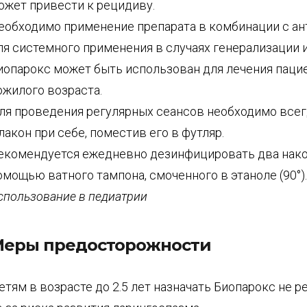
ожет привести к рецидиву.
еобходимо применение препарата в комбинации с а
ля системного применения в случаях генерализации 
иопарокс может быть использован для лечения паци
ожилого возраста.
ля проведения регулярных сеансов необходимо всег
лакон при себе, поместив его в футляр.
екомендуется ежедневно дезинфицировать два нако
омощью ватного тампона, смоченного в этаноле (90°).
спользование в педиатрии
еры предосторожности
етям в возрасте до 2.5 лет назначать Биопарокс не 