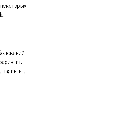
, некоторых
a.
болеваний
фарингит,
 ларингит,