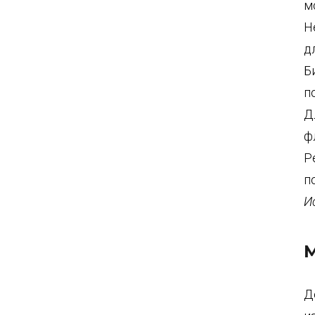
м
Н
д
Б
п
Д
ф
Р
п
И
М
Д