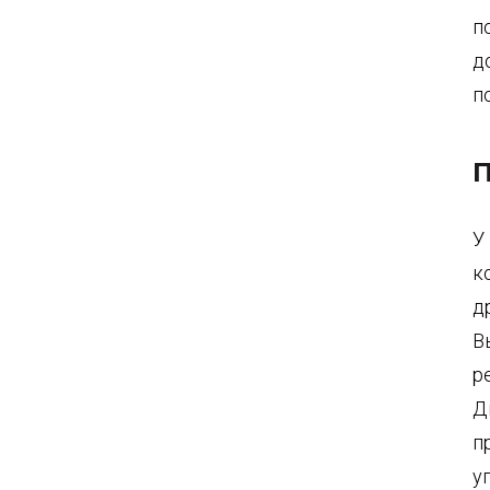
п
д
п
П
У
к
д
В
р
Д
п
у