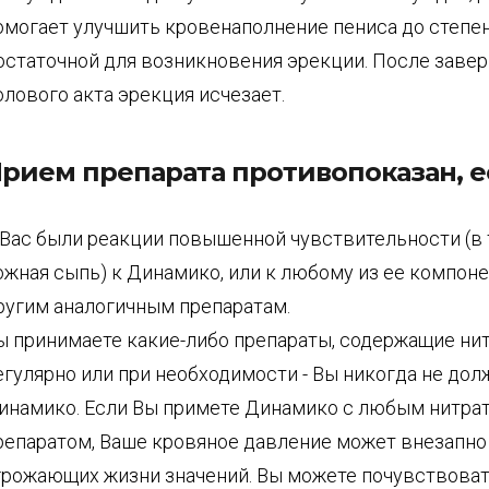
омогает улучшить кровенаполнение пениса до степен
остаточной для возникновения эрекции. После заве
олового акта эрекция исчезает.
рием препарата противопоказан, 
 Вас были реакции повышенной чувствительности (в 
ожная сыпь) к Динамико, или к любому из ее компоне
ругим аналогичным препаратам.
ы принимаете какие-либо препараты, содержащие нит
егулярно или при необходимости - Вы никогда не до
инамико. Если Вы примете Динамико с любым нитр
репаратом, Ваше кровяное давление может внезапно
грожающих жизни значений. Вы можете почувствова