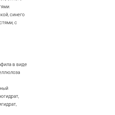
тями.
кой, синего
тями, с
афила в виде
целлюлоза
дный
ногидрат,
игидрат,