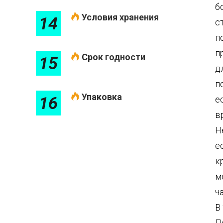
б
Условия хранения
14
с
п
п
Срок годности
15
д
п
Упаковка
16
е
в
Н
е
к
м
ч
В
П