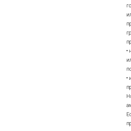
г
и
п
г
п
•
и
п
•
п
Н
а
Е
п