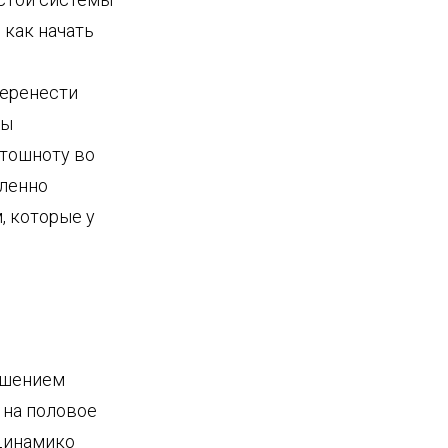
 как начать
перенести
Вы
 тошноту во
дленно
, которые у
ушением
 на половое
Динамико