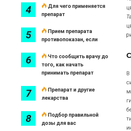
Для чего применяется
4
ц
препарат
Т
ц
Прием препарата
5
р
противопоказан, если
С
Что сообщить врачу до
6
того, как начать
принимать препарат
В
с
Препарат и другие
7
м
лекарства
г
б
Подбор правильной
8
т
дозы для вас
и