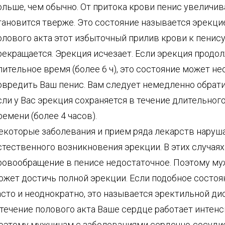
ольше, чем обычно. От притока крови пенис увеличив
тановится тверже. Это состояние называется эрекци
олового акта этот избыточный прилив крови к пенис
рекращается. Эрекция исчезает. Если эрекция продо
лительное время (более 6 ч), это состояние может н
овредить Ваш пенис. Вам следует немедленно обратит
сли у Вас эрекция сохраняется в течение длительног
ремени (более 4 часов).
екоторые заболевания и прием ряда лекарств наруш
стественного возникновения эрекции. В этих случаях
ровообращение в пенисе недостаточное. Поэтому му
ожет достичь полной эрекции. Если подобное состоя
асто и неоднократно, это называется эректильной ди
 течение полового акта Ваше сердце работает интенс
оэтому мужчинам с заболеваниями сердечно-сосуди