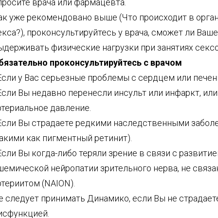
просите врача или фармацевта.
ак уже рекомендовано выше (Что происходит в орга
екса?), проконсультируйтесь у врача, сможет ли Ваш
ыдерживать физические нагрузки при занятиях секс
бязательно проконсультируйтесь с врачом
 Если у Вас серьезные проблемы с сердцем или печен
 Если Вы недавно перенесли инсульт или инфаркт, или
ртериальное давление.
 Если Вы страдаете редкими наследственными забол
такими как пигментный ретинит).
 Если Вы когда-либо теряли зрение в связи с развити
шемической нейропатии зрительного нерва, не связа
ртериитом (NAION).
е следует принимать Динамико, если Вы не страдает
исфункцией.