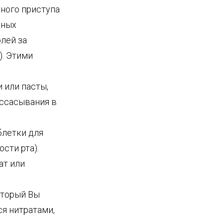
ного приступа
рных
лей за
). Этими
 или пасты,
ассасывания в
блетки для
сти рта).
ат или
оторый Вы
ся нитратами,