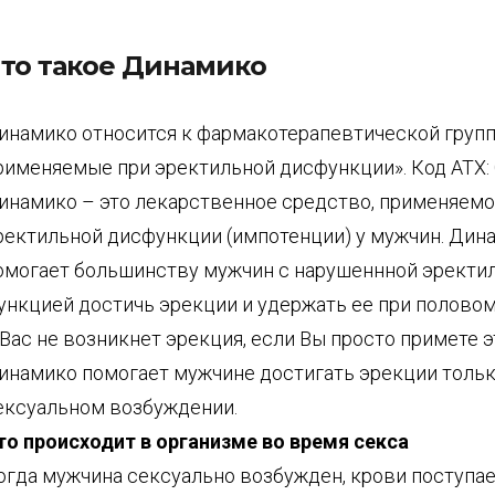
то такое Динамико
инамико относится к фармакотерапевтической групп
рименяемые при эректильной дисфункции». Код ATX: 
инамико – это лекарственное средство, применяемо
ректильной дисфункции (импотенции) у мужчин. Дин
омогает большинству мужчин с нарушеннной эректи
ункцией достичь эрекции и удержать ее при полово
 Вас не возникнет эрекция, если Вы просто примете э
инамико помогает мужчине достигать эрекции тольк
ексуальном возбуждении.
то происходит в организме во время секса
огда мужчина сексуально возбужден, крови поступае