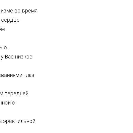
низме во время
е сердце
ом.
ью.
 у Вас низкое
еваниями глаз
ем передней
нной с
е эректильной