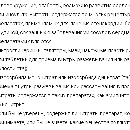
оловокружение, слабость, возможно развитие сердеч
ли инсульта. Нитраты содержатся во многих рецепту
репаратах, применяемых для лечения стенокардии (бо
рудиной, связанных с заболеваниями сосудов сердца
репаратами являются:
 нитроглицерин (ингаляторы, мази, накожные пластыри
ли таблетки для приема внутрь, разжевывания или р
олости рта);
 изосорбида мононитрат или изосорбида динитрат (та
риема внутрь, разжевывания или рассасывания в поло
итраты содержатся в таких препаратах, как амилнитр
милнитрит.
сли Вы не уверены, содержит ли нитраты препарат, к
ринимаете, или Вы не знаете, какие вещества являют