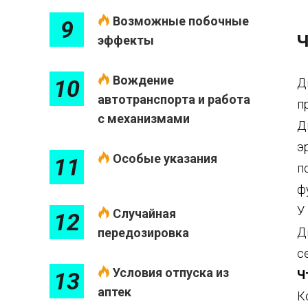
Возможные побочные
9
Ч
эффекты
Вождение
10
Д
автотранспорта и работа
п
с механизмами
Д
э
Особые указания
11
п
ф
У
Случайная
12
Д
передозировка
с
Условия отпуска из
13
Ч
аптек
К