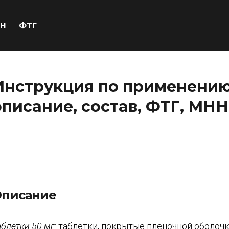
Н
ФТГ
Инструкция по применению
описание, состав, ФТГ, МНН
писание
аблетки 50 мг:
таблетки, покрытые пленочной оболочк