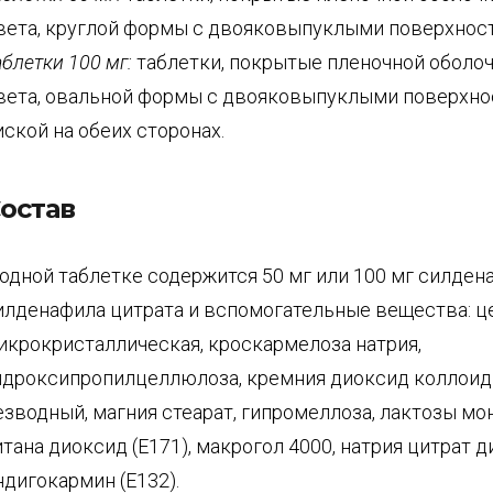
вета, круглой формы с двояковыпуклыми поверхнос
аблетки 100 мг:
таблетки, покрытые пленочной оболоч
вета, овальной формы с двояковыпуклыми поверхнос
иской на обеих сторонах.
остав
 одной таблетке содержится 50 мг или 100 мг силден
илденафила цитрата и вспомогательные вещества: 
икрокристаллическая, кроскармелоза натрия,
идроксипропилцеллюлоза, кремния диоксид коллои
езводный, магния стеарат, гипромеллоза, лактозы мо
итана диоксид (Е171), макрогол 4000, натрия цитрат д
ндигокармин (Е132).