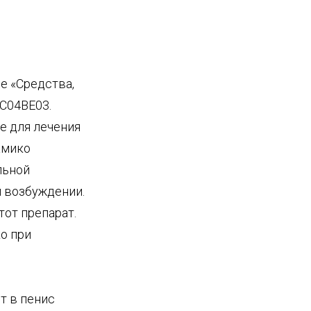
е «Средства,
С04ВЕ03.
е для лечения
амико
льной
м возбуждении.
тот препарат.
о при
т в пенис