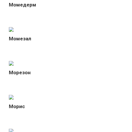
Момедерм
Момезал
Морезон
Морис