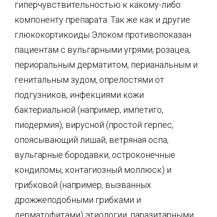
гиперчувствительностью к какому-либо
компоненту препарата. Так же как и другие
глюкокортикоиды Элоком противопоказан
пациентам с вульгарными угрями, розацеа,
периоральным дерматитом, перианальным и
генитальным зудом, опрелостями от
подгузников, инфекциями кожи
бактериальной (например, импетиго,
пиодермия), вирусной (простой герпес,
опоясывающий лишай, ветряная оспа,
вульгарные бородавки, остроконечные
кондиломы, контагиозный моллюск) и
грибковой (например, вызванных
дрожжеподобными грибками и
дерматофитами) этиологии, паразитарными