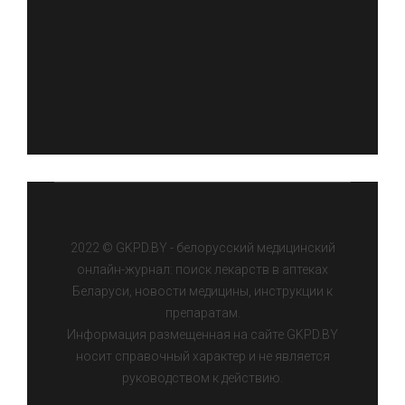
2022 © GKPD.BY - белорусский медицинский
онлайн-журнал: поиск лекарств в аптеках
Беларуси, новости медицины, инструкции к
препаратам.
Информация размещенная на сайте GKPD.BY
носит справочный характер и не является
руководством к действию.