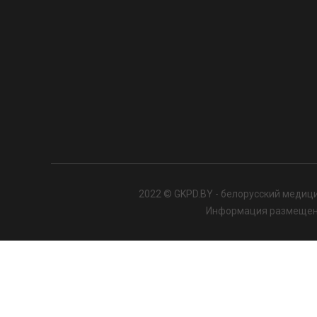
2022 © GKPD.BY - белорусский медици
Информация размещенна