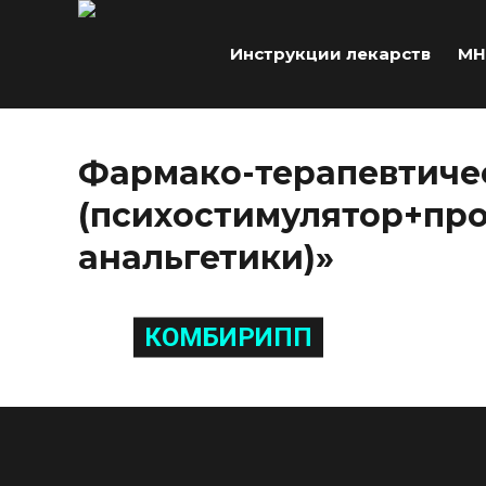
Инструкции лекарств
МН
Фармако-терапевтичес
(психостимулятор+пр
анальгетики)»
КОМБИРИПП