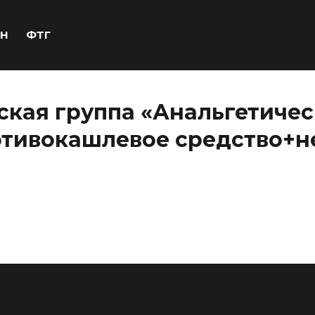
Н
ФТГ
кая группа «Анальгетичес
отивокашлевое средство+н