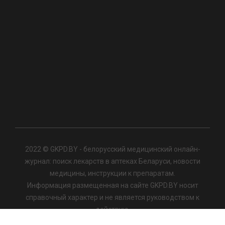
2022 © GKPD.BY - белорусский медицинский онлайн-
журнал: поиск лекарств в аптеках Беларуси, новости
медицины, инструкции к препаратам.
Информация размещенная на сайте GKPD.BY носит
справочный характер и не является руководством к
действию.