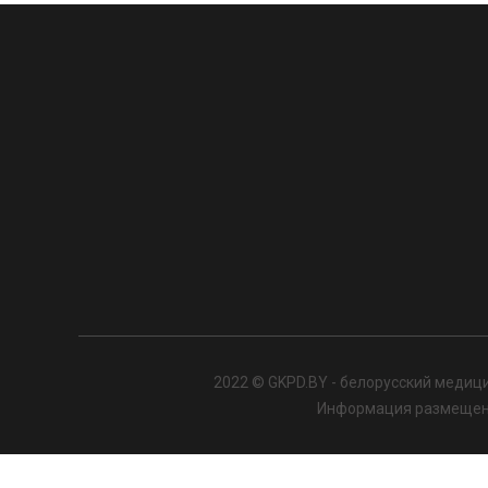
2022 © GKPD.BY - белорусский медици
Информация размещенна