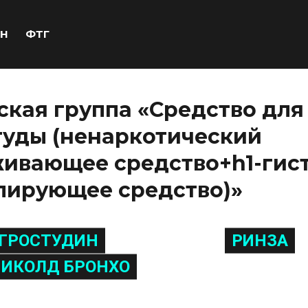
Н
ФТГ
кая группа «Средство для
туды (ненаркотический
живающее средство+h1-гис
лирующее средство)»
ГРОСТУДИН
РИНЗА
ИКОЛД БРОНХО