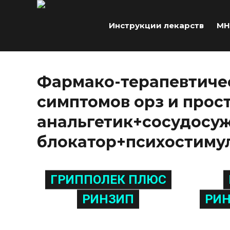
Инструкции лекарств
МН
Фармако-терапевтичес
симптомов орз и прос
анальгетик+сосудосу
блокатор+психостиму
ГРИППОЛЕК ПЛЮС
РИНЗИП
РИН