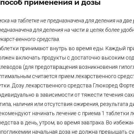
пособ применения и дозы
иска на таблетке не предназначена для деления на две 
редназначена для деления на части в целях более удоб
екарст-венного средства.
аблетки принимают внутрь во время еды. Каждый п
олжен включать продукты с достаточно высоким со
глеводов (для предотвращения возникновения гипог
птимальным считается прием лекарственного средств
утки. Дозу лекарственного средства Глюкоред Форт
ндивидуально в зависимости от тяжести течения сах
I типа, наличия или отсутствия ожирения, результата 
екомендуют начинать лечение с приема 1 таблетки 
редства в день, утром, во время завтрака. Во избежа
ипогликемии начальная доза не должна превышать с