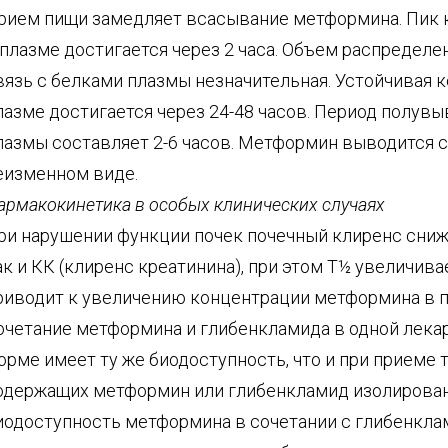
рием пищи замедляет всасывание метформина. Пик 
 плазме достигается через 2 часа. Объем распределе
вязь с белками плазмы незначительная. Устойчивая 
лазме достигается через 24-48 часов. Период полувы
лазмы составляет 2-6 часов. Метформин выводится с
еизменном виде.
армакокинетика в особых клинических случаях
ри нарушении функции почек почечный клиренс сниж
ак и КК (клиренс креатинина), при этом T½ увеличивае
риводит к увеличению концентрации метформина в п
очетание метформина и глибенкламида в одной лека
орме имеет ту же биодоступность, что и при приеме 
одержащих метформин или глибенкламид изолирован
иодоступность метформина в сочетании с глибенкла