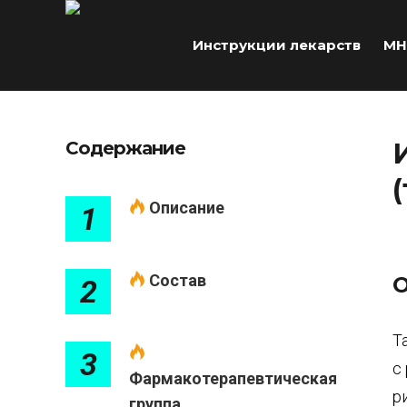
Инструкции лекарств
МН
Содержание
Описание
1
Cостав
О
2
Т
3
с
Фармакотерапевтическая
р
группа