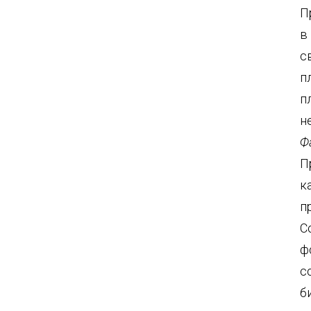
П
в
с
п
п
н
Ф
П
к
п
С
ф
с
б