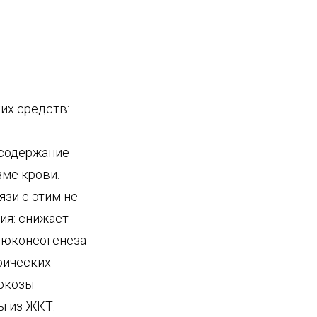
их средств:
 содержание
зме крови.
зи с этим не
ия: снижает
люконеогенеза
рических
люкозы
ы из ЖКТ.