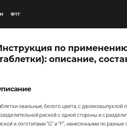
Н
ФТГ
Инструкция по применению
(таблетки): описание, соста
писание
аблетки овальные, белого цвета, с двояковыпуклой 
 разделительной риской с одной стороны и с раздел
иской и логотипами “G” и “F”, нанесенными по разные