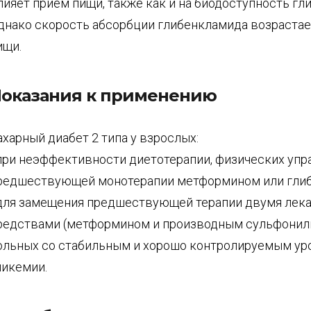
лияет прием пищи, также как и на биодоступность гл
днако скорость абсорбции глибенкламида возрастае
ищи.
оказания к применению
ахарный диабет 2 типа у взрослых:
 при неэффективности диетотерапии, физических упр
редшествующей монотерапии метформином или гли
 для замещения предшествующей терапии двумя ле
редствами (метформином и производным сульфонил
ольных со стабильным и хорошо контролируемым у
ликемии.