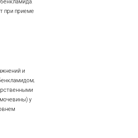
ибенкламида.
т при приеме
ажнений и
бенкламидом;
карственными
мочевины) у
ровнем