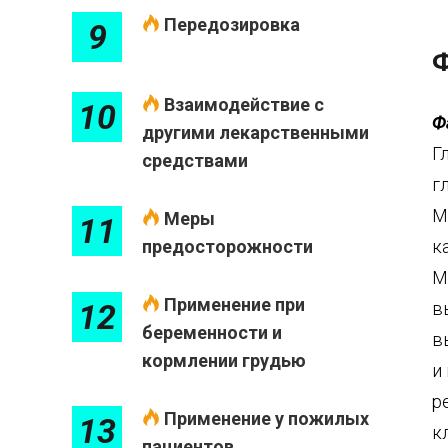
Передозировка
9
Ф
Взаимодействие с
10
Ф
другими лекарственными
Г
средствами
г
М
Меры
11
предосторожности
к
М
Применение при
12
в
беременности и
в
кормлении грудью
и
р
Применение у пожилых
13
к
пациентов