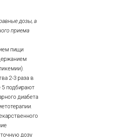
равные дозы, а
ного приема
рием пищи
держанием
ликемии).
а 2-3 раза в
е 5 подбирают
арного диабета
диетотерапии.
лекарственного
ние
уточную дозу