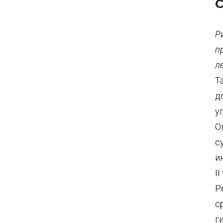
С
Р
п
л
Т
д
у
О
с
и
I
Р
с
г