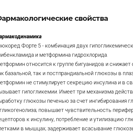
армакологические свойства
армакодинамика
люкоред Форте 5 - комбинация двух гипогликемическ
либенкламида и метформина гидрохлорида.
етформин относится к группе бигуанидов и снижает
ак базальной, так и постпрандиальной глюкозы в пла
етформин не стимулирует секрецию инсулина и в свя
ызывает гипогликемии. Имеет три механизма действ
ыработку глюкозы печенью за счет ингибирования г
 гликогенолиза; повышает чувствительность перифе
ецепторов к инсулину, потребление и утилизацию г
летками в мышцах; задерживает всасывание глюкоз