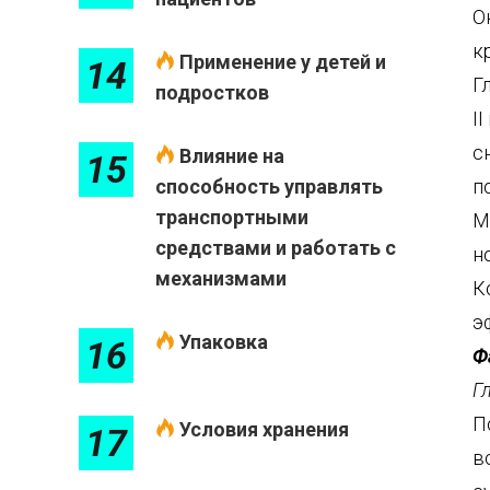
О
к
Применение у детей и
14
Г
подростков
I
с
Влияние на
15
способность управлять
п
транспортными
М
средствами и работать с
н
механизмами
К
э
Упаковка
16
Ф
Г
П
Условия хранения
17
в