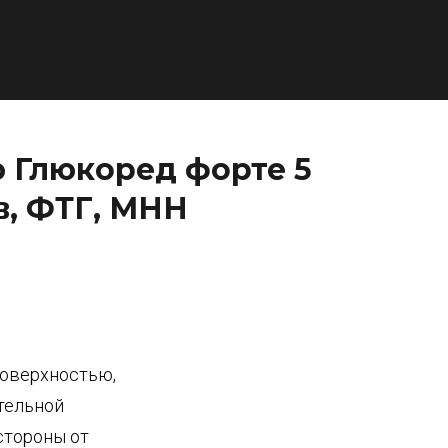
 Глюкоред форте 5
в, ФТГ, МНН
поверхностью,
ительной
 стороны от