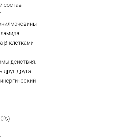
й состав
.
фонилмочевины
кламида
а β-клетками
змы действия,
 друг друга.
синергический
00%)