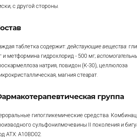
иски, с другой стороны.
остав
аждая таблетка содержит:
действующие вещества
: гл
г и метформина гидрохлорид - 500 мг;
вспомогательны
роскармеллоза натрия, повидон (К-30), целлюлоза
икрокристаллическая, магния стеарат.
армакотерапевтическая группа
ероральные гипогликемические средства. Комбинац
роизводного сульфонилмочевины II поколения и бигу
од АТХ: A10BD02.