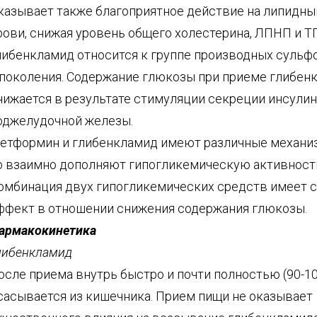
казывает также благоприятное действие на липидны
рови, снижая уровень общего холестерина, ЛПНП и ТГ
либенкламид относится к группе производных суль
I поколения. Содержание глюкозы при приеме глибен
нижается в результате стимуляции секреции инсулин
оджелудочной железы.
етформин и глибенкламид имеют различные механи
о взаимно дополняют гипогликемическую активность
омбинация двух гипогликемических средств имеет 
ффект в отношении снижения содержания глюкозы.
армакокинетика
либенкламид
осле приема внутрь быстро и почти полностью (90-1
сасывается из кишечника. Прием пищи не оказывает