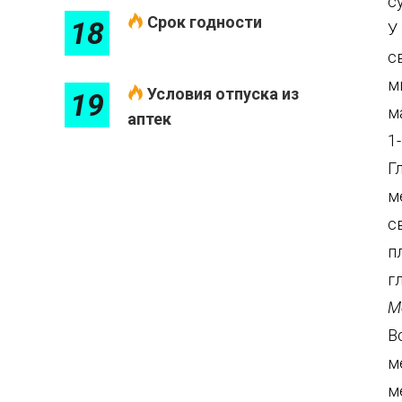
с
Срок годности
18
У
с
м
Условия отпуска из
19
м
аптек
1
Г
м
с
п
г
М
В
м
м