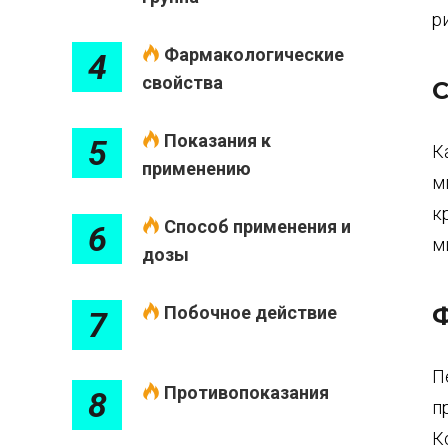
р
Фармакологические
4
свойства
C
Показания к
5
К
применению
м
к
Способ применения и
6
м
дозы
Ф
Побочное действие
7
П
Противопоказания
8
п
К