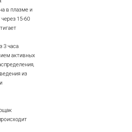
.
а в плазме и
 через 15-60
тигает
 3 часа.
нием активных
аспределения,
ведения из
и
.
тощак
происходит