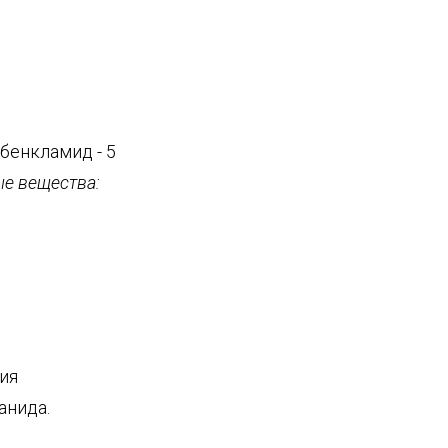
ибенкламид - 5
е вещества:
ия
анида.