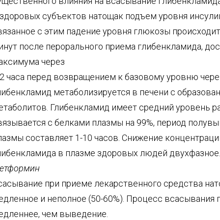
ущественного влияния на всасывание глибенкламида
 здоровых субъектов натощак подъем уровня инсулин
вязанное с этим падение уровня глюкозы происходит
инут после перорального приема глибенкламида, дос
аксимума через
-2 часа перед возвращением к базовому уровню через
либенкламид метаболизируется в печени с образова
етаболитов. Глибенкламид имеет средний уровень р
вязывается с белками плазмы на 99%, период полувы
лазмы составляет 1-10 часов. Снижение концентраци
либенкламида в плазме здоровых людей двухфазное
етформин
сасывание при приеме лекарственного средства на
едленное и неполное (50-60%). Процесс всасывания 
едленнее, чем выведение.