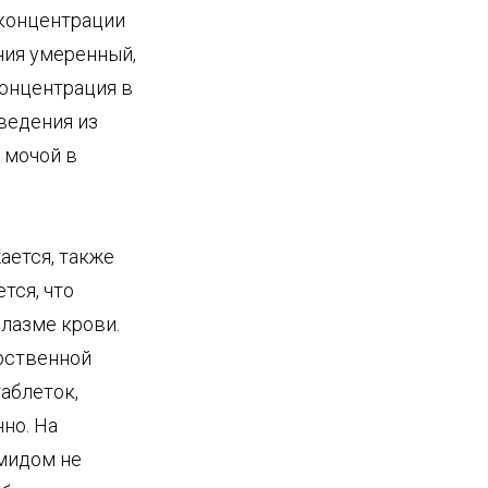
концентрации
ния умеренный,
концентрация в
ведения из
 мочой в
ается, также
тся, что
лазме крови.
рственной
таблеток,
но. На
мидом не