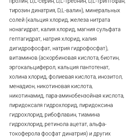
пролин, D,L-cepин, D,L-треонин, D,L-триптофан,
тирозин динатрия, D,L-валин), минеральных
солей (кальция хлорид, железа нитрата
нонагидрат, калия хлорид, магния сульфата
гептагидрат, натрия хлорид, калия
дигидрофосфат, натрия гидрофосфат),
витаминов (аскорбиновая кислота, биотин,
эргокальциферол, кальция пантотенат,
холина хлорид, фолиевая кислота, инозитол,
менадион, никотиновая кислота,
никотинамид, пара-аминобензойная кислота,
пиридоксаля гидрохлорид, пиридоксина
гидрохлорид, рибофлавин, тиамина
гидрохлорид, ретинола ацетат, альфа-
токоферола фосфат динатрия) и других