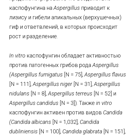
каспофунгина на
Aspergillus
приводит к
лизису и гибели апикальных (верхушечных)
гиф и ответвлений, в которых происходит
рост и разделение.
In
vitro
каспофунгин обладает активностью
против патогенных грибов рода
Aspergillus
(
Aspergillus
fumigatus
[N = 75],
Aspergillus
flavus
[N = 111],
Aspergillus
niger
[N = 31],
Aspergillus
nidulans
[N = 8],
Aspergillus
terreus
[N = 52] и
Aspergillus
candidus
[N = 3]). Также
in
vitro
каспофунгин активен против видов
Candida
(
Candida
albicans
[N = 1,032],
Candida
dubliniensis
[N = 100],
Candida
glabrata
[N = 151],