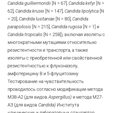
Candida
guilliermondii
[N = 67],
Candida
kefyr
[N =
62],
Candida
krusei
[N = 147],
Candida
lipolytica
[N
= 20],
Candida
lusitaniae
[N = 80],
Candida
parapsilosis
[N = 215],
Candida
rugosa
[N = 1] и
Candida
tropicalis
[N = 258]), включая изоляты с
многократными мутациями относительно
резистентности и транспорта, а также
изоляты с приобретенной или свойственной
резистентностью к флуконазолу,
амфотерицину В и 5-флуцитозину.
Тестирование на чувствительность
проводилось согласно модификации метода
М38-А2 (для видов
Aspergillus
)
и метода М27-
АЗ (для видов
Candida
)
Института
клинических и лабораторных стандартов