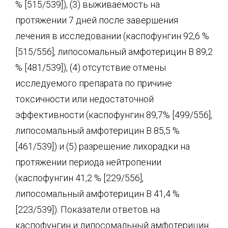
% [515/539]), (3) выживаемость на
протяжении 7 дней после завершения
лечения в исследовании (каспофунгин 92,6 %
[515/556], липосомальный амфотерицин В 89,2
% [481/539]), (4) отсутствие отмены
исследуемого препарата по причине
токсичности или недостаточной
эффективности (каспофунгин 89,7% [499/556],
липосомальный амфотерицин В 85,5 %
[461/539]) и (5) разрешение лихорадки на
протяжении периода нейтропении
(каспофунгин 41,2 % [229/556],
липосомальный амфотерицин В 41,4 %
[223/539]). Показатели ответов на
каспофунгин и липосомальный амфотерицин