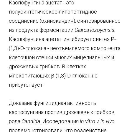
Каспофунгина ацетат - это
полусинтетическое липопептидное
соединение (эхинокандин), синтезированное
из продукта ферментации
Glarea
lozoyensis
.
Каспофунгина ацетат ингибирует синтез Р-
(1,3)-О-глюкана - неотъемлемого компонента
клеточной стенки многих мицелиальных и
дрожжевых грибков. В клетках
млекопитающих β-(1,3)-D-глюкан не
присутствует.
Доказана фунгицидная активность
каспофунгина против дрожжевых грибков
рода
Candida
.
Исследования
in
vitro
и
in
vivo
продемонстрировали, что воздействие