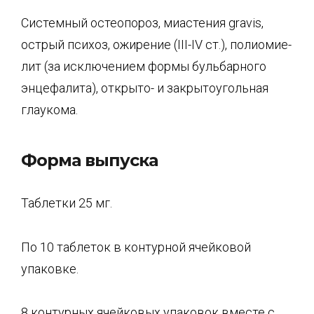
Системный остеопороз, миастения gravis,
острый психоз, ожирение (III-IV ст.), полиомие­
лит (за исключением формы бульбарного
энцефалита), открыто- и закрытоугольная
глау­кома.
Форма выпуска
Таблетки 25 мг.
По 10 таблеток в контурной ячейковой
упаковке.
8 контурных ячейковых упаковок вместе с