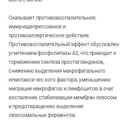
Оказывает противовоспалительное,
иммунодепрессивное и
противоаллергическое дейст­вие.
Противовоспалительный эффект обусловлен
угнетением фосфолипазы А2, что при­водит к
торможению синтеза простагландинов,
снижению выделения макрофагального
хемотакси чес кого фактора, уменьшению
миграции макрофагов и лимфоцитов в очаг
вос­паления, стабилизации мембран лизосом
и предотвращению выделения
лизосомальных ферментов.