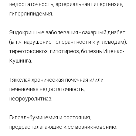
недостаточность, артери­альная гипертензия,
гиперлипидемия.
Эндокринные заболевания - сахарный диабет
(в т.ч. нарушение толерантности к углево­дам),
тиреотоксикоз, гипотиреоз, болезнь Иценко-
Кушинга.
Тяжелая хроническая почечная и/или
печеночная недостаточность,
нефроуролитиаз.
Гипоальбуминемия и состояния,
предрасполагающие к ее возникновению.