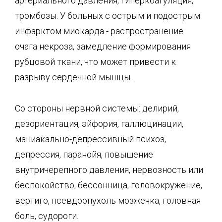
арте­риального давления, гиперкоагуляция,
тромбозы. У больных с острым и подострым
ин­фарктом миокарда - распространение
очага некроза, замедление формирования
рубцовой ткани, что может привести к
разрыву сердечной мышцы.
Со стороны нервной системы: делирий,
дезориентация, эйфория, галлюцинации,
маниа­кально-депрессивный психоз,
депрессия, паранойя, повышение
внутричерепного давле­ния, нервозность или
беспокойство, бессонница, головокружение,
вертиго, псевдоопухоль мозжечка, головная
боль, судороги.