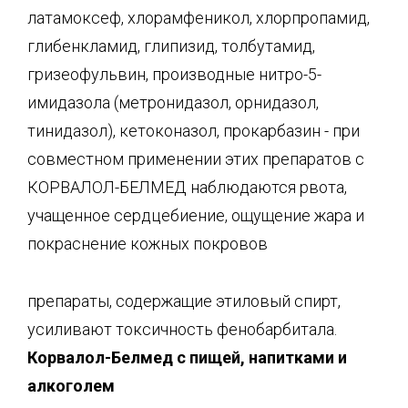
латамоксеф, хлорамфеникол, хлорпропамид,
глибенкламид, глипизид, толбутамид,
гризеофульвин, производные нитро-5-
имидазола (метронидазол, орнидазол,
тинидазол), кетоконазол, прокарбазин - при
совместном применении этих препаратов с
КОРВАЛОЛ-БЕЛМЕД наблюдаются рвота,
учащенное сердцебиение, ощущение жара и
покраснение кожных покровов
препараты, содержащие этиловый спирт,
усиливают токсичность фенобарбитала.
К
орвалол
-Б
елмед
с пищей, напитками и
алкоголем