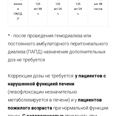
иализ
125
125
125
ые 48
и
мг/48
мг/24
мг/24
часов
ПАПД
ч
ч
ч
)*
* - после проведения гемодиализа или
постоянного амбулаторного перитонеального
диализа (ПАПД) назначения дополнительных
доз не требуется.
Коррекции дозы не требуется:
у пациентов с
нарушенной функцией печени
(левофлоксацин незначительно
метаболизируется в печени) и у
пациентов
пожилого возраста
при нормальной функции
почек.
С осторожностью
применять при