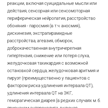
реакции, включая суицидальные мысли или
действия, сенсорная или сенсомоторная
периферическая нейропатия, расстройство
обоняния - паросмия (в т.ч. аносмия),
дискинезия, экстрапирамидные
расстройства, агевзия, обморок,
доброкачественная внутричерепная
гипертензия, снижение или потеря слуха,
желудочковая тахикардия с возможной
остановкой сердца, желудочковая аритмия и
пируэт (преимущественно у пациентов с
фактором риска удлинения интервала QT),
удлинения интервала QT на ЭКГ,
геморагическая диарея (в редких случаях м. б.
признаком энтероколита, включая