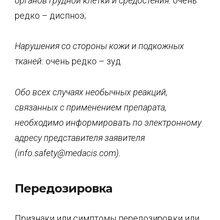
органов грудной клетки и средостения
:
очень
редко – диспноэ;
Нарушения со
стороны кожи и подкожных
тканей:
очень редко – зуд.
Обо всех случаях необычных реакций,
связанных с применением препарата,
необходимо информировать по электронному
адресу представителя заявителя
(
info
.
safety
@
medacis
.
com
).
Передозировка
Признаки или симптомы передозировки или