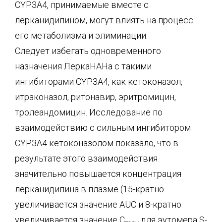
CYP3A4, принимаемые вместе с
лерканидипином, могут влиять на процесс
его метаболизма и элиминации.
Следует избегать одновременного
назначения ЛеркаНАНа с такими
ингибиторами CYP3А4, как кетоконазол,
итраконазол, ритонавир, эритромицин,
тролеандомицин. Исследование по
взаимодействию с сильным ингибитором
CYP3A4 кетоконазолом показало, что в
результате этого взаимодействия
значительно повышается концентрация
лерканидипина в плазме (15-кратно
увеличивается значение AUC и 8-кратно
увеличивается значение С
для эутомера S-