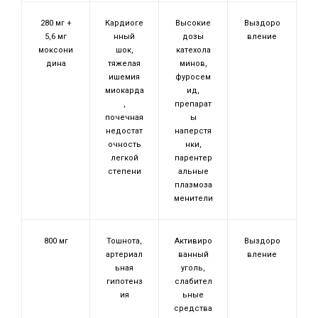
280 мг +
Кардиоге
Высокие
Выздоро
5,6 мг
нный
дозы
вление
моксони
шок,
катехола
дина
тяжелая
минов,
ишемия
фуросем
миокарда
ид,
,
препарат
почечная
ы
недостат
наперстя
очность
нки,
легкой
парентер
степени
альные
плазмоза
менители
800 мг
Тошнота,
Активиро
Выздоро
артериал
ванный
вление
ьная
уголь,
гипотенз
слабител
ия
ьные
средства