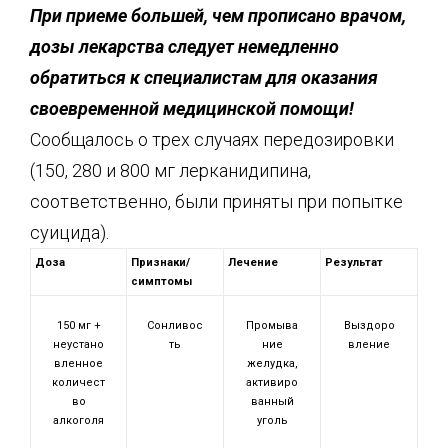
При приеме большей, чем прописано врачом,
дозы лекарства следует немедленно
обратиться к специалистам для оказания
своевременной медицинской помощи!
Сообщалось о трех случаях передозировки
(150, 280 и 800 мг лерканидипина,
соответственно, были приняты при попытке
суицида).
Доза
Признаки/
Лечение
Результат
симптомы
150 мг +
Сонливос
Промыва
Выздоро
неустано
ть
ние
вление
вленное
желудка,
количест
активиро
во
ванный
алкоголя
уголь