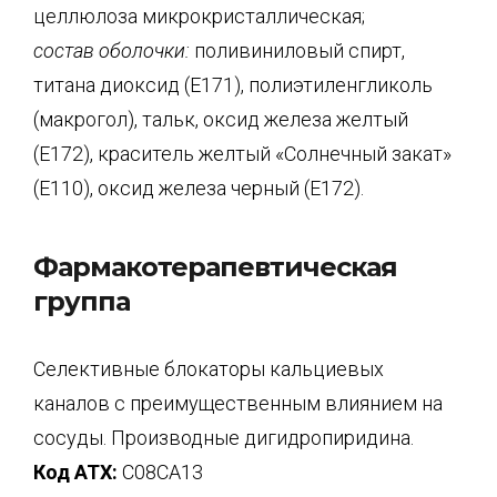
целлюлоза микрокристаллическая;
состав оболочки:
поливиниловый спирт,
титана диоксид (Е171), полиэтиленгликоль
(макрогол), тальк, оксид железа желтый
(Е172), краситель желтый «Солнечный закат»
(Е110), оксид железа черный (Е172).
Фармакотерапевтическая
группа
Селективные блокаторы кальциевых
каналов с преимущественным влиянием на
сосуды. Производные дигидропиридина.
Код АТX:
C08CA13