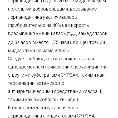
лерканидипина в дозе 20 мг с мидазоламом
пожилыми добровольцами, всасывание
лерканидипина увеличивалось
(приблизительно на 40%), а скорость
всасывания уменьшалась (t
замедлялось
max
до 3 часов вместо 1,75 часа). Концентрации
мидазолама не изменялись.
Следует соблюдать осторожность при
одновременном применении лерканидипина
с другими субстратами CYP3А4, такими как
терфенадин, астемизол, с
антиаритмическими средствами класса III,
такими как амиодарон, хинидин.
К одновременному назначению
лерканидипина с индукторами CYP3A4,