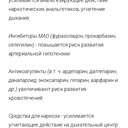
усиливается анальгезирующее действие
наркотических анальгетиков, угнетение
дыхания.
Ингибиторы МАО (
фуразолидон
,
прокарбазин
,
селегилин
) -
повышается риск развития
артериальной гипотензии.
Антикоагулянты (в т. ч.
ардепарин
,
далтепарин
,
данапароид
, эноксапарин, гепарин, варфарин и
др.)
увеличивают риск развития
кровотечений.
Средства для наркоза -
усиливается
угнетающее действие на дыхательный центр