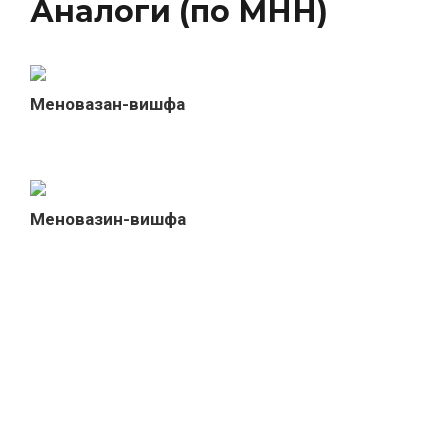
Аналоги (по МНН)
Меновазан-вишфа
Меновазин-вишфа